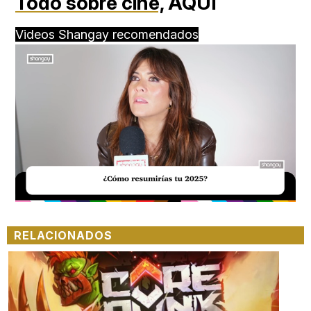
Todo sobre cine,
AQUÍ
Videos Shangay recomendados
Loaded
:
Unmute
15.78%
RELACIONADOS