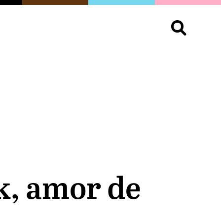
S
OPINIÓN
ORGULLO
LIVING
Buscar:
k, amor de