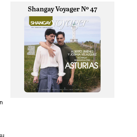
Shangay Voyager Nº 47
in
su