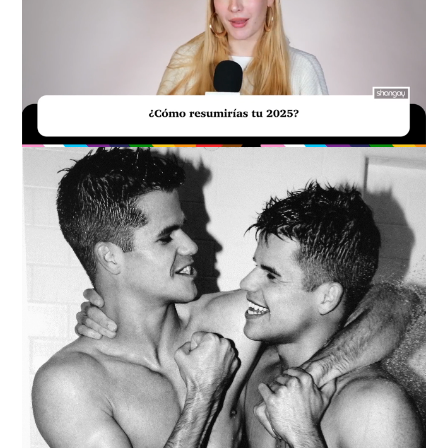
Loaded
:
Unmute
37.10%