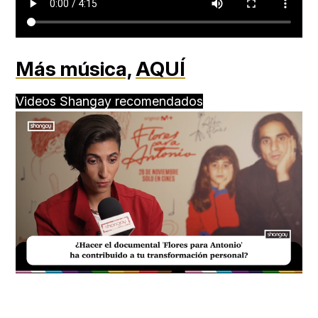
Más música,
AQUÍ
Videos Shangay recomendados
Loaded
:
Unmute
20.99%