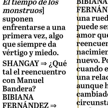
BIBIANA
El tiempo de los
FERNÁN
monstruos
]
una rued
suponen
puede se
enfrentarse a una
amor que
primera vez, algo
reencuen
que siempre da
nacimien
vértigo y miedo.
nuevo. P
SHANGAY ⇒
¿Qué
cuando 
tal el reencuentro
una rela
con Manuel
aunque 
Bandera?
cambiad
BIBIANA
circunst
FERNÁNDEZ
⇒