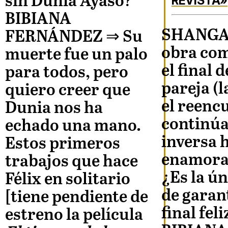
sin Dunia Ayaso?
REVISTA»
BIBIANA
SHANGA
FERNÁNDEZ
⇒ Su
obra com
muerte fue un palo
el final 
para todos, pero
pareja (l
quiero creer que
el reenc
Dunia nos ha
continúa
echado una mano.
inversa h
Estos primeros
enamora
trabajos que hace
¿Es la ú
Félix en solitario
de garan
[tiene pendiente de
final feli
estreno la película