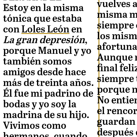
vuelves a
Estoy en la misma
misma m
tónica que estaba
siempre
con
Loles León
en
los mism
La gran depresión
,
afortun
porque Manuel y yo
Aunque 
también somos
final fel
amigos desde hace
siempre 
más de treinta años.
porque n
Él fue mi padrino de
No enti
bodas y yo soy la
el renco
madrina de su hijo.
guardan
Vivimos como
después 
hermanos, cuando