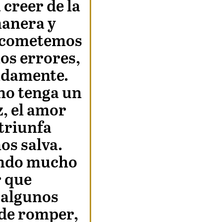
 creer de la
anera y
 cometemos
os errores,
adamente.
no tenga un
iz, el amor
triunfa
os salva.
endo mucho
r que
 algunos
de romper,