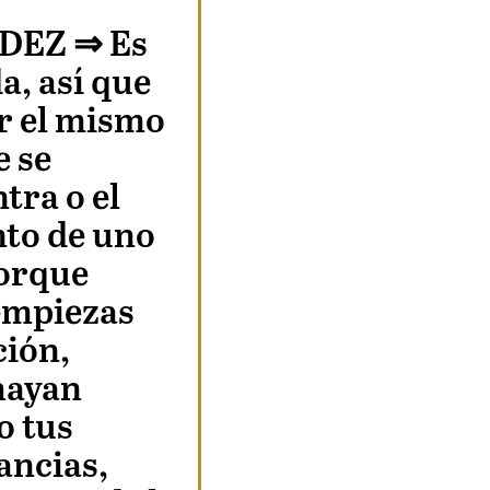
DEZ ⇒
Es
a, así que
r el mismo
 se
tra o el
to de uno
orque
empiezas
ción,
hayan
o tus
ancias,