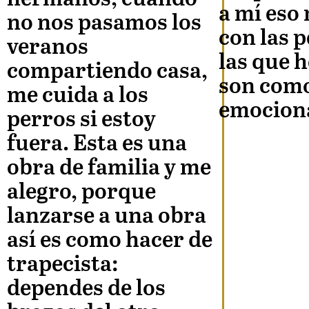
a mí eso
no nos pasamos los
con las 
veranos
las que 
compartiendo casa,
son como
me cuida a los
emociona
perros si estoy
fuera. Esta es una
obra de familia y me
alegro, porque
lanzarse a una obra
así es como hacer de
trapecista:
dependes de los