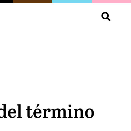
S
OPINIÓN
ORGULLO
LIVING
Buscar:
 del término