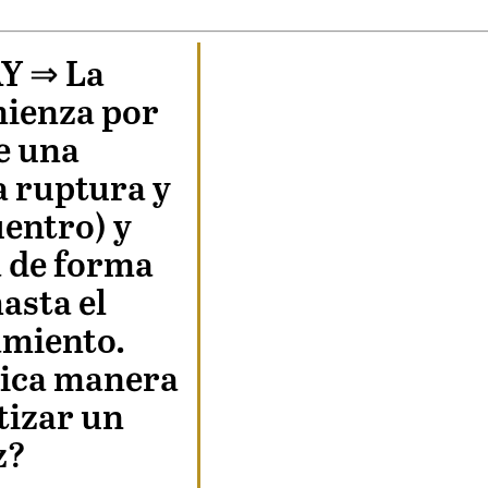
Y ⇒
La
ienza por
de una
a ruptura y
uentro) y
 de forma
asta el
miento.
nica manera
tizar un
z?