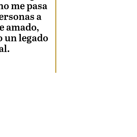
 no me pasa
personas a
he amado,
 un legado
l.