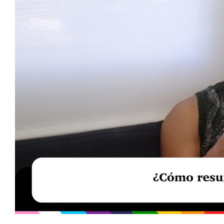
Loaded
:
Unmute
40.09%