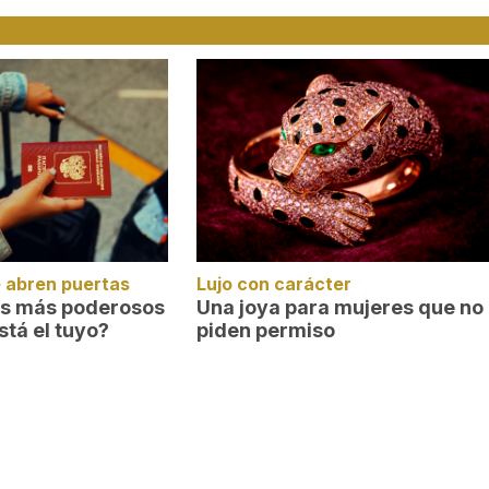
 abren puertas
Lujo con carácter
es más poderosos
Una joya para mujeres que no
stá el tuyo?
piden permiso