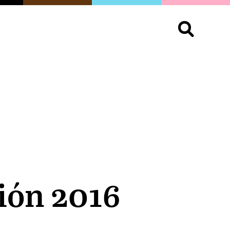
S
OPINIÓN
ORGULLO
LIVING
Buscar:
sión 2016