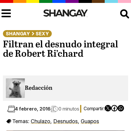
Buscar
SHANGAY
SEXY
Filtran el desnudo integral
de Robert Ri’chard
Redacción
4 febrero, 2016
0 minutos
Temas:
Chulazo
,
Desnudos
,
Guapos