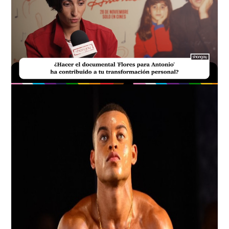
Loaded
:
Unmute
20.99%