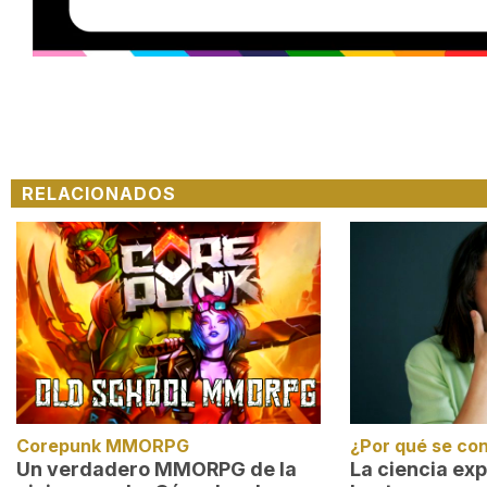
Loaded
:
Unmute
29.95%
RELACIONADOS
Corepunk MMORPG
¿Por qué se co
Un verdadero MMORPG de la
La ciencia exp