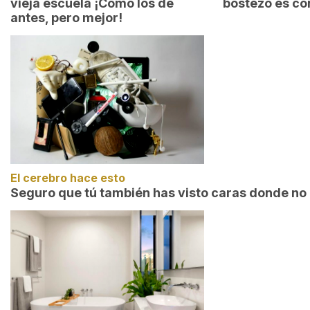
vieja escuela ¡Cómo los de
bostezo es co
antes, pero mejor!
El cerebro hace esto
Seguro que tú también has visto caras donde no 