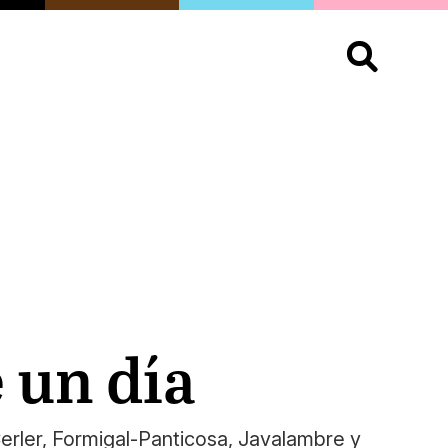
S
OPINIÓN
ORGULLO
LIVING
Buscar:
 un día
Cerler, Formigal-Panticosa, Javalambre y