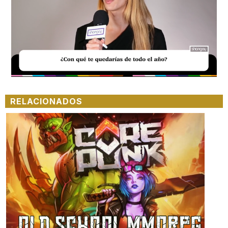
Loaded
:
Unmute
39.56%
RELACIONADOS