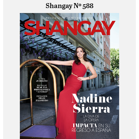
Shangay Nº 588