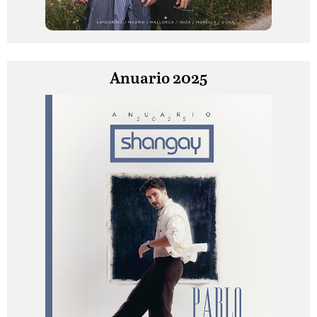
Anuario 2025