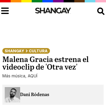
Buscar
SHANGAY
CULTURA
Malena Gracia estrena el
videoclip de 'Otra vez'
Más música, AQUÍ
Dani Ródenas