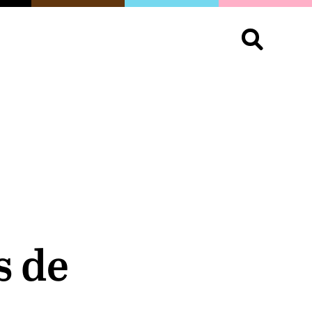
S
OPINIÓN
ORGULLO
LIVING
Buscar:
s de