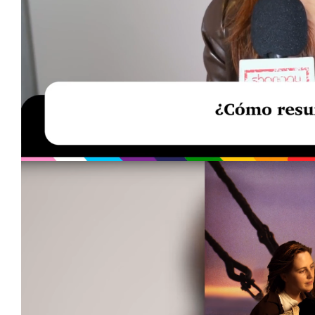
Loaded
:
Unmute
15.78%