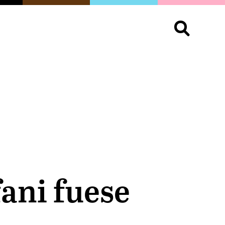
S
OPINIÓN
ORGULLO
LIVING
Buscar:
fani fuese