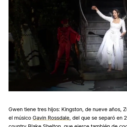
Loaded
:
Unmute
25.99%
Gwen tiene tres hijos: Kingston, de nueve años, Zu
el músico
Gavin Rossdale
, del que se separó en 
country
Blake Shelton
, que ejerce también de
co