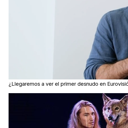
Loaded
:
Unmute
45.22%
¿Llegaremos a ver el primer desnudo en Eurovisi