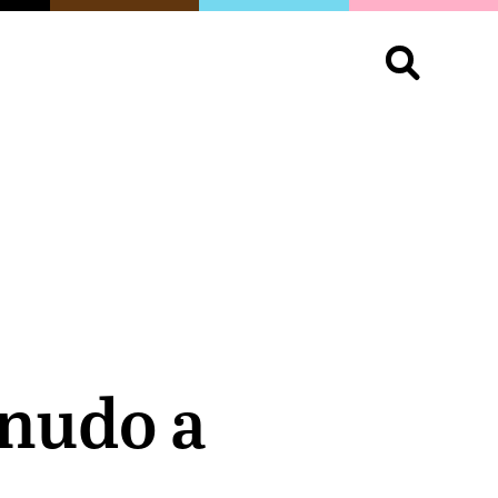
S
OPINIÓN
ORGULLO
LIVING
Buscar:
snudo a