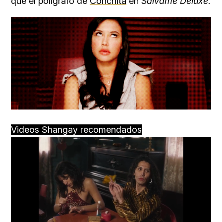
que el polígrafo de
Conchita
en
Sálvame Deluxe
.
Videos Shangay recomendados