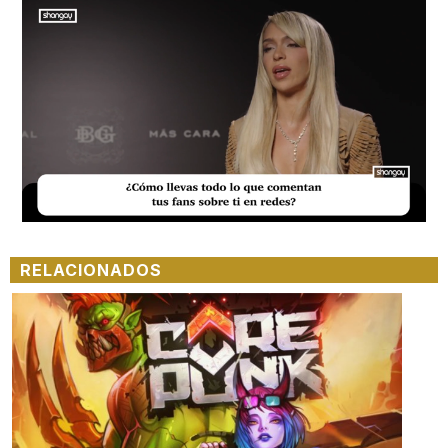
Loaded
:
Unmute
17.25%
RELACIONADOS