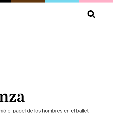
S
OPINIÓN
ORGULLO
LIVING
Buscar:
anza
ió el papel de los hombres en el ballet