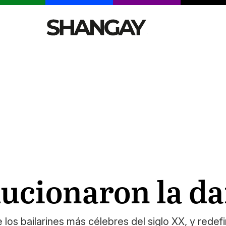
CELEBRITIES
SEXY
TENDENCIAS
VIAJE
lucionaron la d
s bailarines más célebres del siglo XX, y redefin