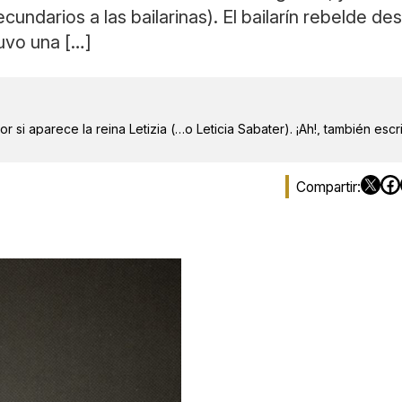
darios a las bailarinas). El bailarín rebelde des
uvo una […]
r si aparece la reina Letizia (…o Leticia Sabater). ¡Ah!, también escr