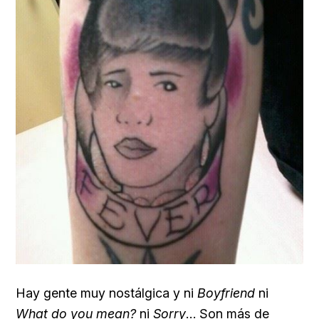
Hay gente muy nostálgica y ni
Boyfriend
ni
What do you mean?
ni
Sorry
… Son más de