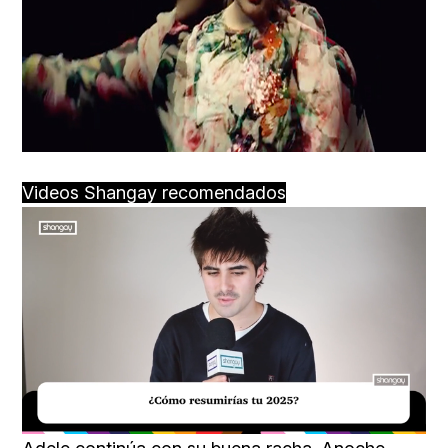
Videos Shangay recomendados
Loaded
:
Unmute
29.51%