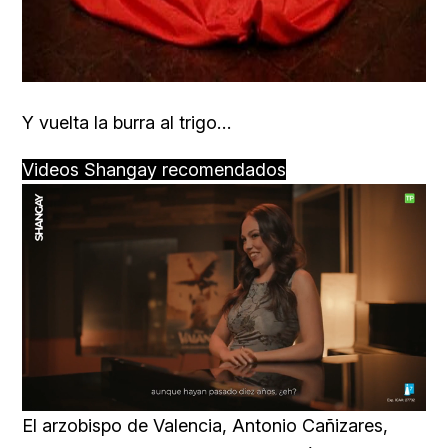
Y vuelta la burra al trigo…
Videos Shangay recomendados
Loaded
:
Unmute
76.68%
El arzobispo de Valencia,
Antonio Cañizares,