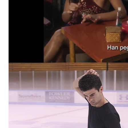
Loaded
:
Unmute
57.99%