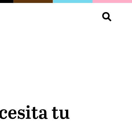
S
OPINIÓN
ORGULLO
LIVING
Buscar:
cesita tu