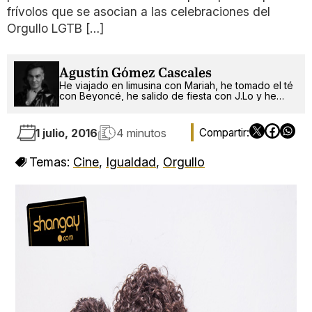
frívolos que se asocian a las celebraciones del
Orgullo LGTB […]
Agustín Gómez Cascales
He viajado en limusina con Mariah, he tomado el té
con Beyoncé, he salido de fiesta con J.Lo y he
pinchado con RuPaul. ¿Qué será lo próximo?
1 julio, 2016
4 minutos
Temas:
Cine
,
Igualdad
,
Orgullo