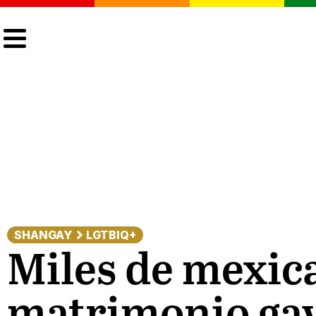
CULTURA
LGTBIQ+
ACTUALIDAD
SHANGAY
LGTBIQ+
Miles de mexica
matrimonio ga