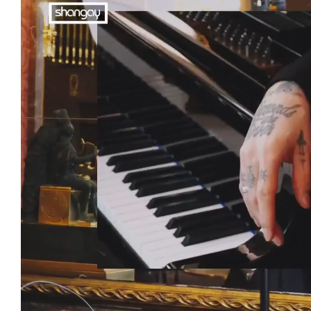
Loaded
:
Unmute
59.22%