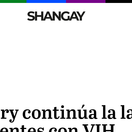
CELEBRITIES
SEXY
TENDENCIAS
VIAJE
ry continúa la l
entes con VIH