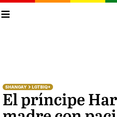
CULTURA
LGTBIQ+
ACTUALIDAD
SHANGAY
LGTBIQ+
El príncipe Har
madre con paci