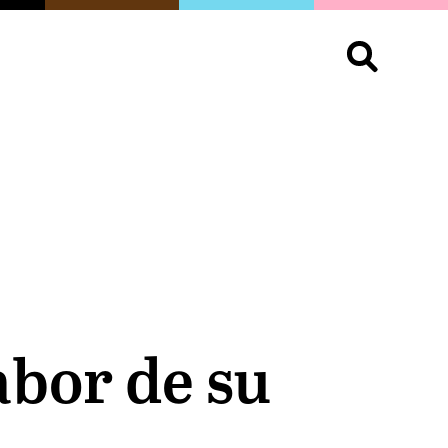
S
OPINIÓN
ORGULLO
LIVING
Buscar:
abor de su