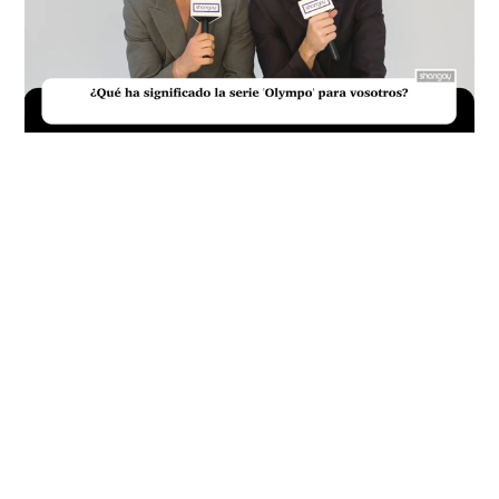
Loaded
:
Unmute
18.05%