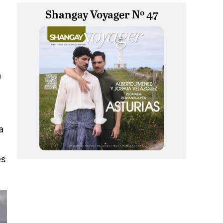
Shangay Voyager Nº 47
n
a
e
es