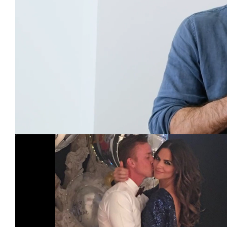
Loaded
:
Unmute
45.22%