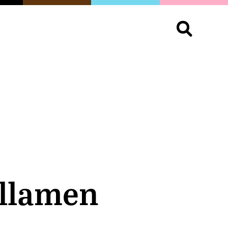
S
OPINIÓN
ORGULLO
LIVING
Buscar:
 llamen