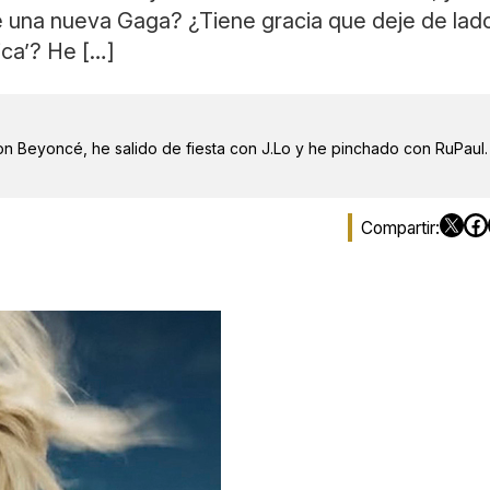
 una nueva Gaga? ¿Tiene gracia que deje de lad
ica’? He […]
on Beyoncé, he salido de fiesta con J.Lo y he pinchado con RuPaul.