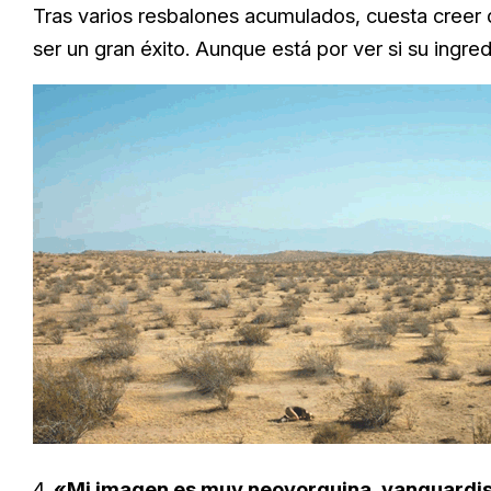
Tras varios resbalones acumulados, cuesta creer q
ser un gran éxito. Aunque está por ver si su ingre
4.
«Mi imagen es muy neoyorquina, vanguardist