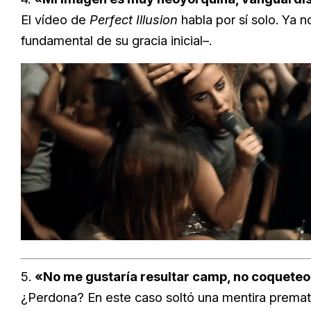
El vídeo de
Perfect Illusion
habla por sí solo. Ya n
fundamental de su gracia inicial–.
5.
«No me gustaría resultar camp, no coqueteo 
¿Perdona? En este caso soltó una mentira prematur