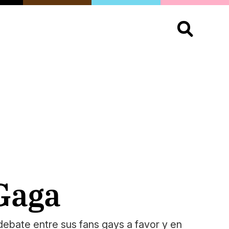
S
OPINIÓN
ORGULLO
LIVING
Buscar:
Gaga
debate entre sus fans gays a favor y en