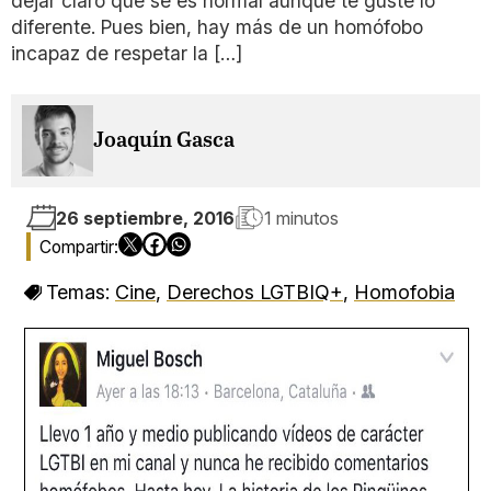
dejar claro que se es normal aunque te guste lo
diferente. Pues bien, hay más de un homófobo
incapaz de respetar la […]
Joaquín Gasca
26 septiembre, 2016
1 minutos
Temas:
Cine
,
Derechos LGTBIQ+
,
Homofobia