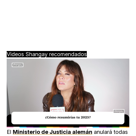
Videos Shangay recomendados
Loaded
:
Unmute
15.78%
El
Ministerio de Justicia alemán
anulará todas