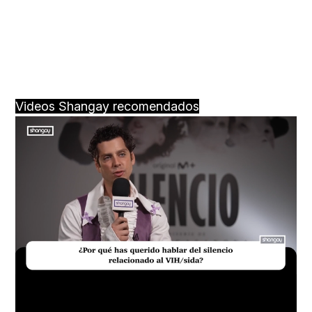
Videos Shangay recomendados
Loaded
:
Unmute
17.60%