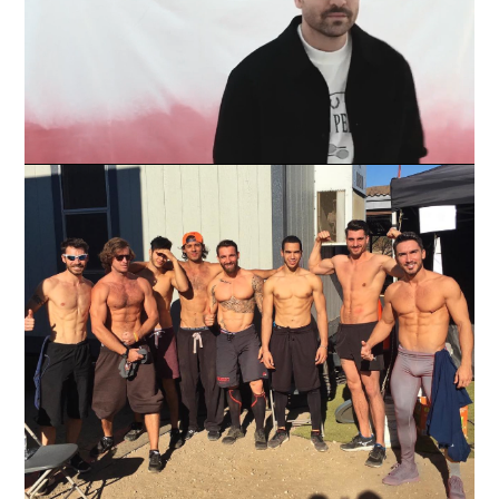
Loaded
:
Unmute
100.00%