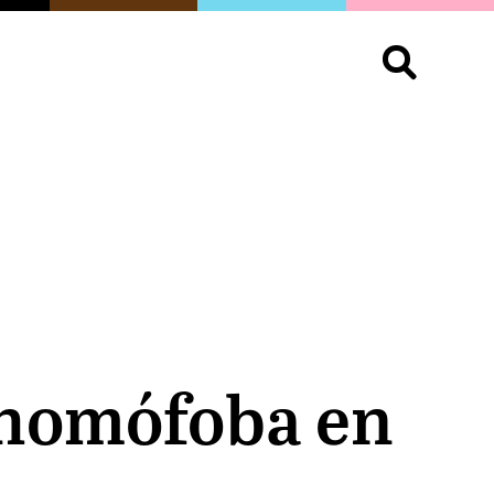
S
OPINIÓN
ORGULLO
LIVING
Buscar:
 homófoba en