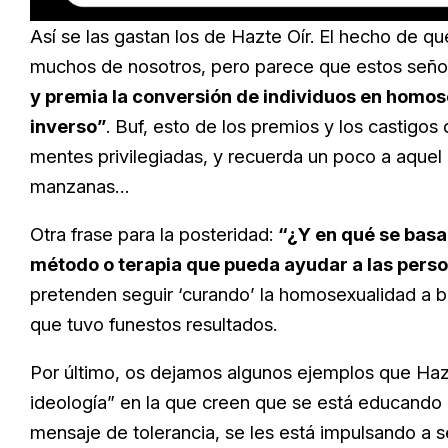
Loaded
:
Unmute
16.54%
Así se las gastan los de Hazte Oír. El hecho de q
muchos de nosotros, pero parece que estos señ
y premia la conversión de individuos en homose
inverso”
. Buf, esto de los premios y los castigos
mentes privilegiadas, y recuerda un poco a aquel 
manzanas…
Otra frase para la posteridad:
“¿Y en qué se basan
método o terapia que pueda ayudar a las pers
pretenden seguir ‘curando’ la homosexualidad a b
que tuvo funestos resultados.
Por último, os dejamos algunos ejemplos que Ha
ideología” en la que creen que se está educando a
mensaje de tolerancia, se les está impulsando a 