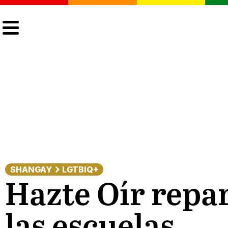
CULTURA
LGTBIQ+
ACTUALIDAD
SHANGAY
LGTBIQ+
Hazte Oír repa
las escuelas