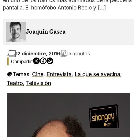
en uno de los rostros más admirados de la pequeña
pantalla. El homófobo Antonio Recio y […]
Joaquín Gasca
12 diciembre, 2016
5 minutos
Temas:
Cine
,
Entrevista
,
La que se avecina
,
Teatro
,
Televisión