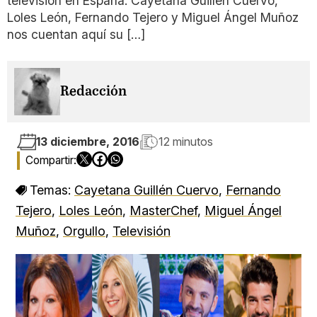
televisión en España. Cayetana Guillén Cuervo,
Loles León, Fernando Tejero y Miguel Ángel Muñoz
nos cuentan aquí su […]
Redacción
13 diciembre, 2016
12 minutos
Temas:
Cayetana Guillén Cuervo
,
Fernando
Tejero
,
Loles León
,
MasterChef
,
Miguel Ángel
Muñoz
,
Orgullo
,
Televisión