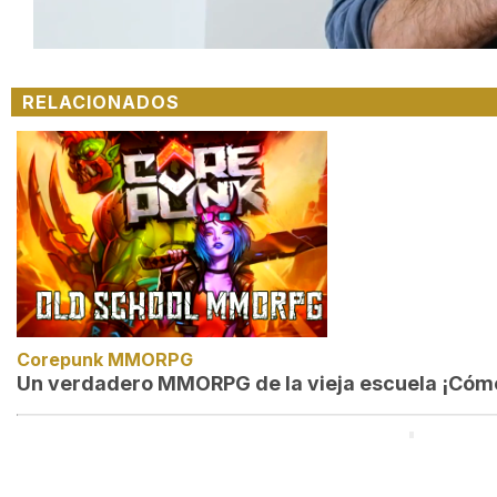
Loaded
:
Unmute
45.22%
RELACIONADOS
Corepunk MMORPG
Un verdadero MMORPG de la vieja escuela ¡Cómo 