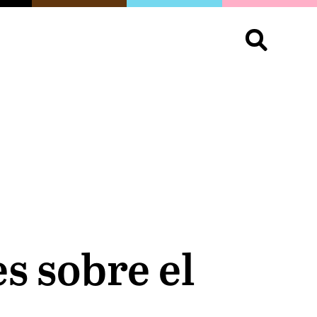
S
OPINIÓN
ORGULLO
LIVING
Buscar:
s sobre el