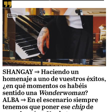
Unmute
SHANGAY ⇒
Haciendo un
homenaje a uno de vuestros éxitos,
Loaded
¿en qué momentos os habéis
:
sentido una
Wonderwoman
?
ALBA
⇒ En el escenario siempre
59.22%
tenemos que poner ese
chip
de