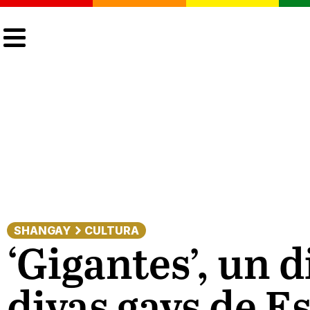
CULTURA
LGTBIQ+
ACTUALIDAD
SHANGAY
CULTURA
‘Gigantes’, un 
divas gays de E