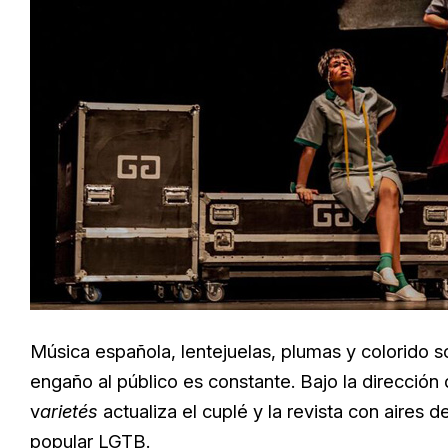
Música española, lentejuelas, plumas y colorido s
engaño al público es constante. Bajo la dirección
v
arietés
actualiza el cuplé y la revista con aires
popular LGTB.