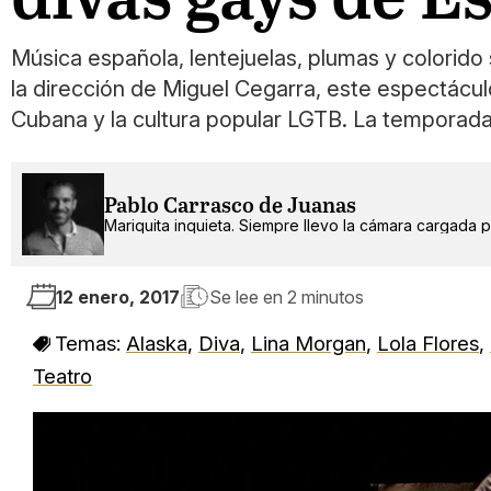
Música española, lentejuelas, plumas y colorido
la dirección de Miguel Cegarra, este espectáculo
Cubana y la cultura popular LGTB. La temporada
Pablo Carrasco de Juanas
Mariquita inquieta. Siempre llevo la cámara cargada po
12 enero, 2017
Se lee en
2 minutos
Temas:
Alaska
,
Diva
,
Lina Morgan
,
Lola Flores
,
Teatro