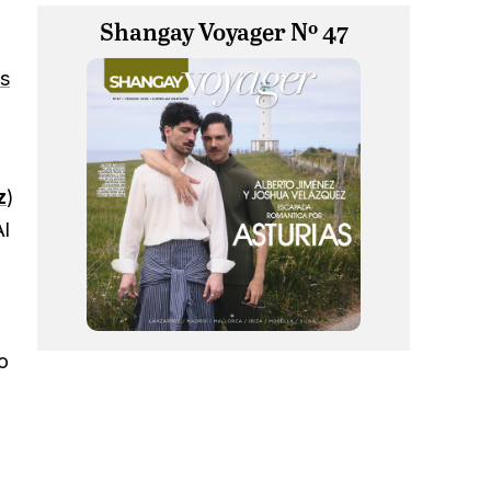
Shangay Voyager Nº 47
as
z
)
Al
o