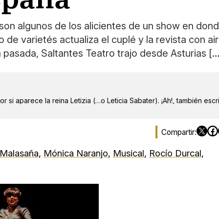
 son algunos de los alicientes de un show en dond
 de varietés actualiza el cuplé y la revista con a
 pasada, Saltantes Teatro trajo desde Asturias […
r si aparece la reina Letizia (…o Leticia Sabater). ¡Ah!, también escr
Malasaña
,
Mónica Naranjo
,
Musical
,
Rocío Durcal
,