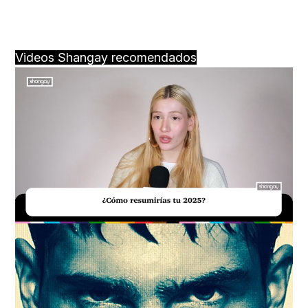
Videos Shangay recomendados
Loaded
:
Unmute
34.00%