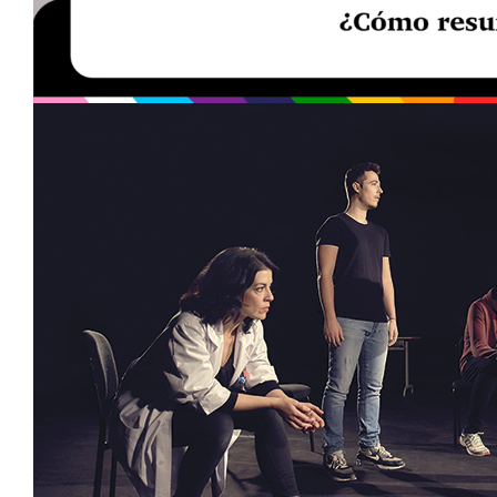
Loaded
:
Unmute
29.95%