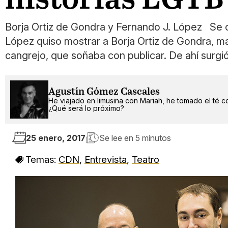
Borja Ortiz de Gondra y Fernando J. López Se c
López quiso mostrar a Borja Ortiz de Gondra, ma
cangrejo, que soñaba con publicar. De ahí surgi
Agustín Gómez Cascales
He viajado en limusina con Mariah, he tomado el té c
¿Qué será lo próximo?
25 enero, 2017
Se lee en
5 minutos
Temas:
CDN
,
Entrevista
,
Teatro