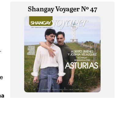
Shangay Voyager Nº 47
.
de
na