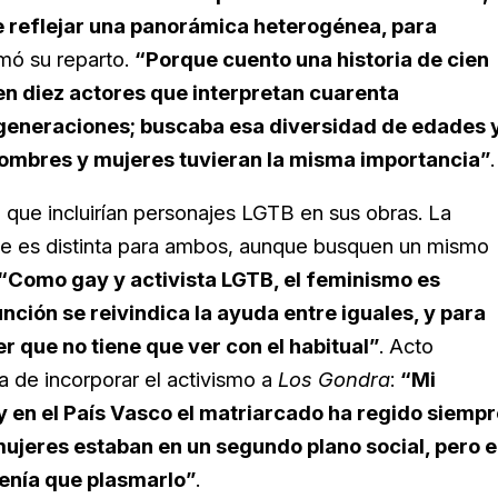
ue reflejar una panorámica heterogénea, para
mó su reparto.
“Porque cuento una historia de cien
n diez actores que interpretan cuarenta
s generaciones; buscaba esa diversidad de edades 
hombres y mujeres tuvieran la misma importancia”
.
 que incluirían personajes LGTB en sus obras. La
rte es distinta para ambos, aunque busquen un mismo
“Como gay y activista LGTB, el feminismo es
nción se reivindica la ayuda entre iguales, y para
 que no tiene que ver con el habitual”
. Acto
a de incorporar el activismo a
Los Gondra
:
“Mi
y en el País Vasco el matriarcado ha regido siempr
 mujeres estaban en un segundo plano social, pero 
 tenía que plasmarlo”
.