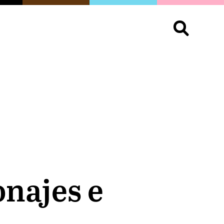
S
OPINIÓN
ORGULLO
LIVING
Buscar:
onajes e