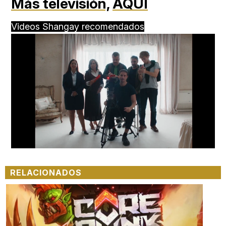
Más televisión,
AQUÍ
Videos Shangay recomendados
Loaded
:
Unmute
66.12%
RELACIONADOS