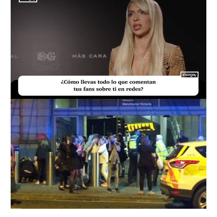
Loaded
:
Unmute
23.73%