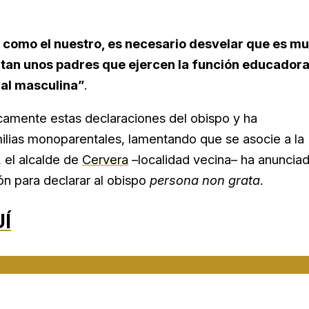
 como el nuestro, es necesario desvelar que es m
faltan unos padres que ejercen la función educador
nal masculina”
.
amente estas declaraciones del obispo y ha
milias monoparentales, lamentando que se asocie a la
 el alcalde de
Cervera
–localidad vecina– ha anuncia
ón para declarar al obispo
persona non grata
.
Í