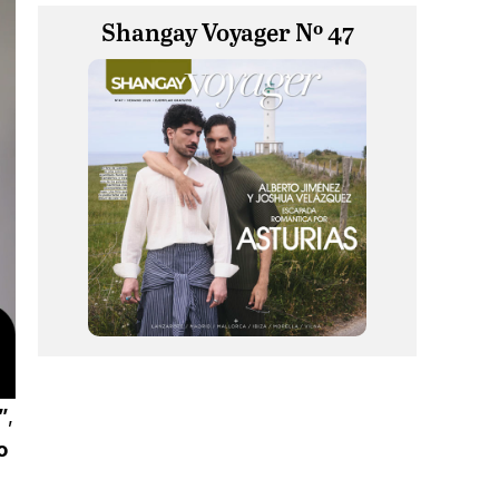
Shangay Voyager Nº 47
”
,
o