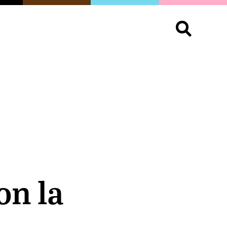
S
OPINIÓN
ORGULLO
LIVING
Buscar:
on la