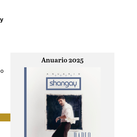
uy
a
Anuario 2025
do