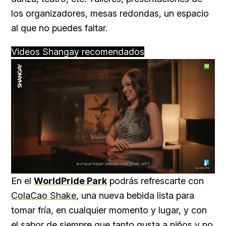
los organizadores, mesas redondas, un espacio
al que no puedes faltar.
Videos Shangay recomendados
Loaded
:
Unmute
76.68%
En el
WorldPride Park
podrás refrescarte con
ColaCao Shake
, una nueva bebida lista para
tomar fría, en cualquier momento y lugar, y con
el sabor de siempre que tanto gusta a niños y no