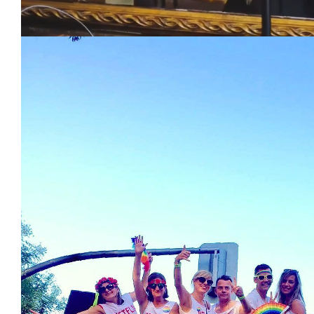
Loaded
:
Unmute
59.22%