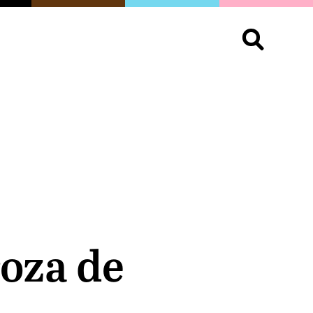
S
OPINIÓN
ORGULLO
LIVING
Buscar:
roza de