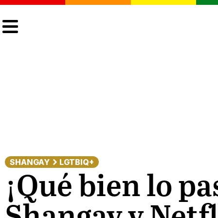
CULTURA
LGTBIQ+
ACTUALIDAD
SHANGAY
LGTBIQ+
¡Qué bien lo pa
Shangay y Netfl