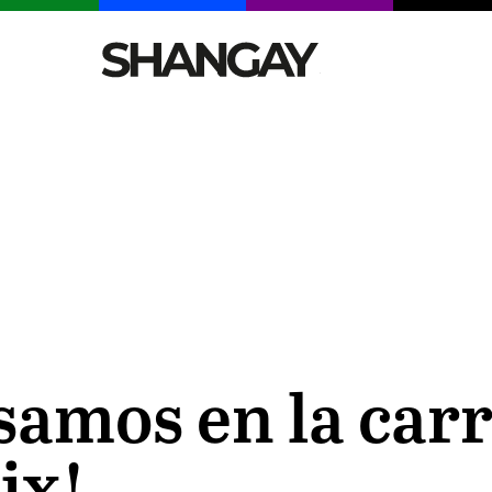
CELEBRITIES
SEXY
TENDENCIAS
VIAJE
samos en la car
ix!