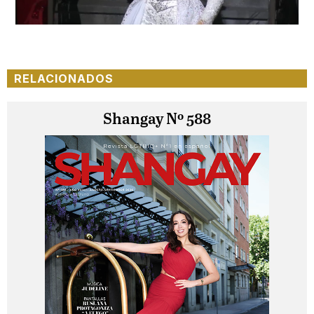
Loaded
:
Unmute
25.99%
RELACIONADOS
Shangay Nº 588