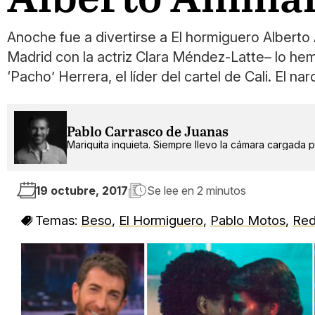
Anoche fue a divertirse a El hormiguero Alberto
Madrid con la actriz Clara Méndez-Latte– lo h
‘Pacho’ Herrera, el líder del cartel de Cali. El n
Pablo Carrasco de Juanas
Mariquita inquieta. Siempre llevo la cámara cargada po
19 octubre, 2017
Se lee en
2 minutos
Temas:
Beso
,
El Hormiguero
,
Pablo Motos
,
Red