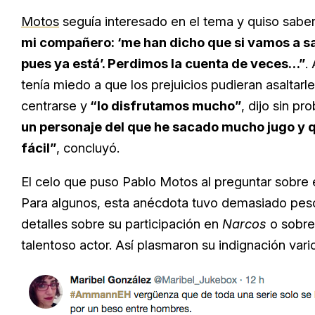
Motos
seguía interesado en el tema y quiso saber
mi compañero: ‘me han dicho que si vamos a sac
pues ya está’. Perdimos la cuenta de veces…”
.
tenía miedo a que los prejuicios pudieran asaltarl
centrarse y
“lo disfrutamos mucho”
, dijo sin pr
un personaje del que he sacado mucho jugo y q
fácil”
, concluyó.
El celo que puso Pablo Motos al preguntar sobre 
Para algunos, esta anécdota tuvo demasiado pes
detalles sobre su participación en
Narcos
o sobre
talentoso actor. Así plasmaron su indignación var