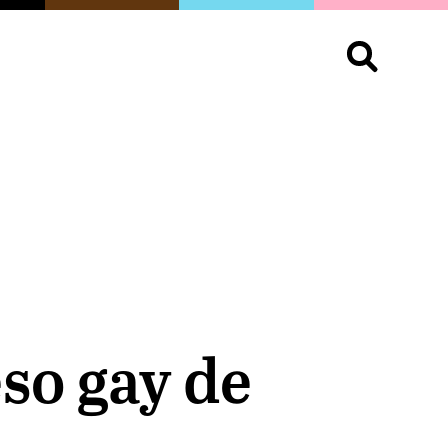
S
OPINIÓN
ORGULLO
LIVING
Buscar:
eso gay de