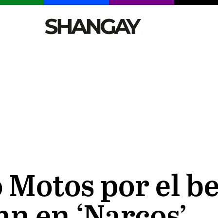
CELEBRITIES
SEXY
TENDENCIAS
VIAJE
o Motos por el b
n en ‘Narcos’