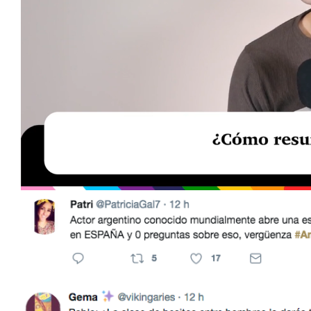
Loaded
:
Unmute
29.95%