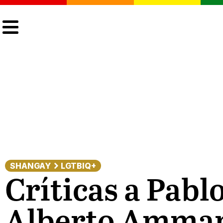
CULTURA
LGTBIQ+
ACTUALIDAD
SHANGAY
LGTBIQ+
Críticas a Pabl
Alberto Amman