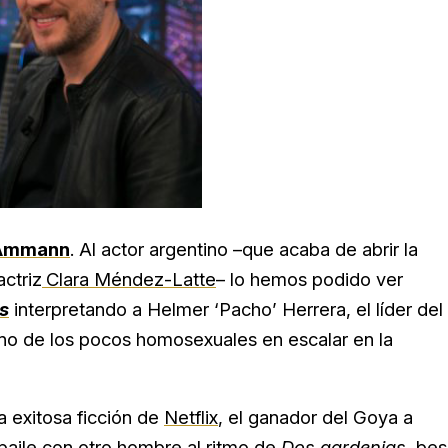
 Ammann
. Al actor argentino –que acaba de abrir la
ctriz
Clara Méndez-Latte
– lo hemos podido ver
s
interpretando a Helmer ‘Pacho’ Herrera, el líder del
 uno de los pocos homosexuales en escalar en la
a exitosa ficción de
Netflix
, el ganador del Goya a
baile con otro hombre al ritmo de
Dos gardenias
, be