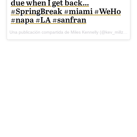
due when I get back…
#SpringBreak #miami #WeHo
#napa #LA #sanfran
Una publicación compartida de Miles Kennelly (@kev_millz) el
21 