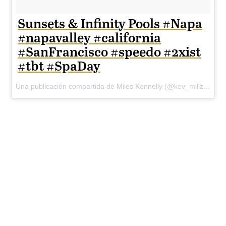
Sunsets & Infinity Pools #Napa
#napavalley #california
#SanFrancisco #speedo #2xist
#tbt #SpaDay
Una publicación compartida de Miles Kennelly (@kev_millz) el
16 