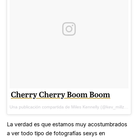
Cherry Cherry Boom Boom
Una publicación compartida de Miles Kennelly (@kev_millz) el
1 d
La verdad es que estamos muy acostumbrados
a ver todo tipo de fotografías sexys en