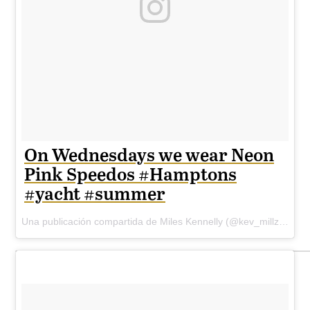
On Wednesdays we wear Neon
Pink Speedos #Hamptons
#yacht #summer
Una publicación compartida de Miles Kennelly (@kev_millz) el
21 