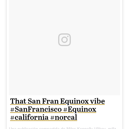
That San Fran Equinox vibe
#SanFrancisco #Equinox
#california #norcal
Una publicación compartida de Miles Kennelly (@kev_millz) el
14 