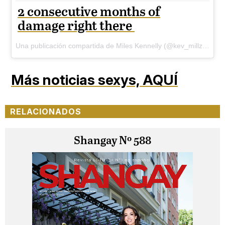
2 consecutive months of
damage right there
Una publicación compartida de Miles Kennelly (@kev_millz) el
2 d
Más noticias sexys,
AQUÍ
RELACIONADOS
Shangay Nº 588