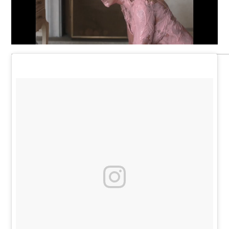
Loaded
:
Unmute
66.12%