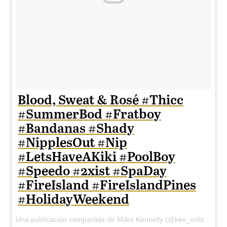
Blood, Sweat & Rosé #Thicc
#SummerBod #Fratboy
#Bandanas #Shady
#NipplesOut #Nip
#LetsHaveAKiki #PoolBoy
#Speedo #2xist #SpaDay
#FireIsland #FireIslandPines
#HolidayWeekend
Una publicación compartida de Miles Kennelly (@kev_millz) el
6 d