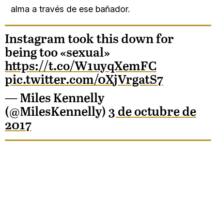
alma a través de ese bañador.
Instagram took this down for
being too «sexual»
https://t.co/W1uyqXemFC
pic.twitter.com/0XjVrgatS7
— Miles Kennelly
(@MilesKennelly)
3 de octubre de
2017