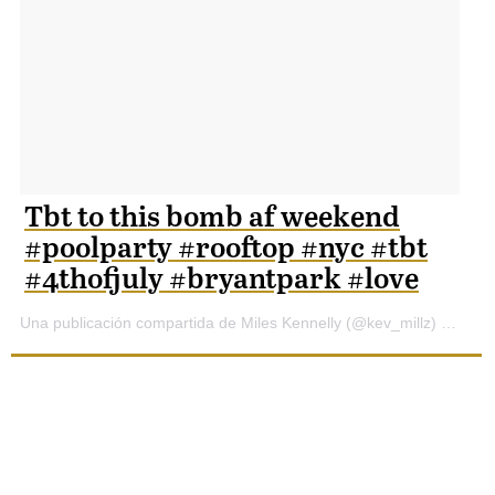
Tbt to this bomb af weekend
#poolparty #rooftop #nyc #tbt
#4thofjuly #bryantpark #love
Una publicación compartida de Miles Kennelly (@kev_millz) el
7 de 