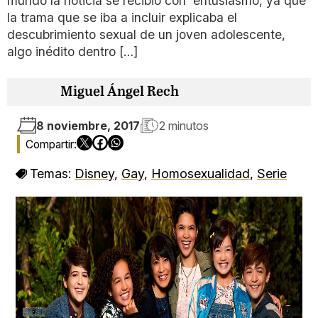
mundo la noticia se recibió con entusiasmo, ya que
la trama que se iba a incluir explicaba el
descubrimiento sexual de un joven adolescente,
algo inédito dentro […]
Miguel Ángel Rech
8 noviembre, 2017
2 minutos
Temas:
Disney
,
Gay
,
Homosexualidad
,
Serie