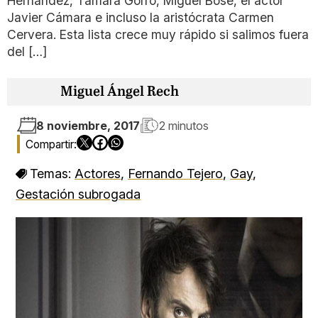
Hernández, Tamara Gorro, Miguel Bosé, el actor
Javier Cámara e incluso la aristócrata Carmen
Cervera. Esta lista crece muy rápido si salimos fuera
del […]
Miguel Ángel Rech
8 noviembre, 2017
2 minutos
Temas:
Actores
,
Fernando Tejero
,
Gay
,
Gestación subrogada