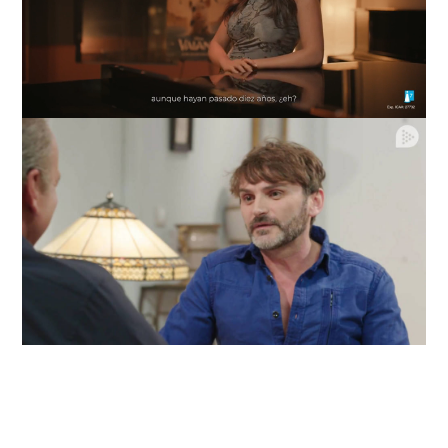
Loaded
:
Unmute
76.68%