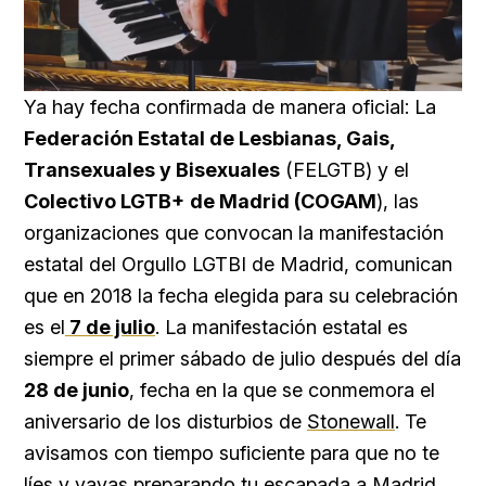
Loaded
:
Unmute
59.22%
Ya hay fecha confirmada de manera oficial: La
Federación Estatal de Lesbianas, Gais,
Transexuales y Bisexuales
(FELGTB) y el
Colectivo LGTB+
de Madrid (COGAM
), las
organizaciones que convocan la manifestación
estatal del Orgullo LGTBI de Madrid, comunican
que en 2018 la fecha elegida para su celebración
es el
7 de julio
. La manifestación estatal es
siempre el primer sábado de julio después del día
28 de junio
, fecha en la que se conmemora el
aniversario de los disturbios de
Stonewall
. Te
avisamos con tiempo suficiente para que no te
líes y vayas preparando tu escapada a Madrid.