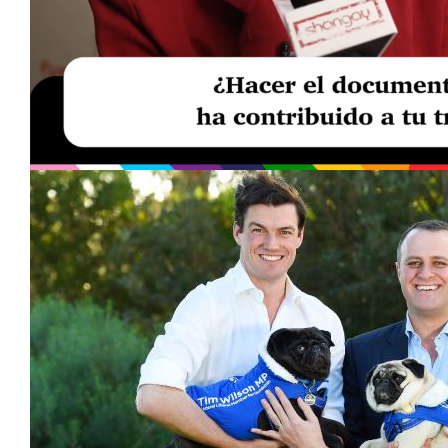
Loaded
:
Unmute
20.99%