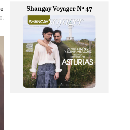
Shangay Voyager Nº 47
te
o.