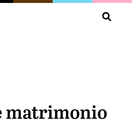
S
OPINIÓN
ORGULLO
LIVING
Buscar:
de matrimonio