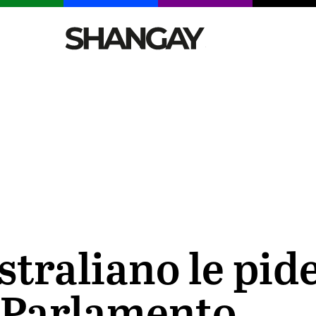
CELEBRITIES
SEXY
TENDENCIAS
VIAJE
straliano le pi
l Parlamento