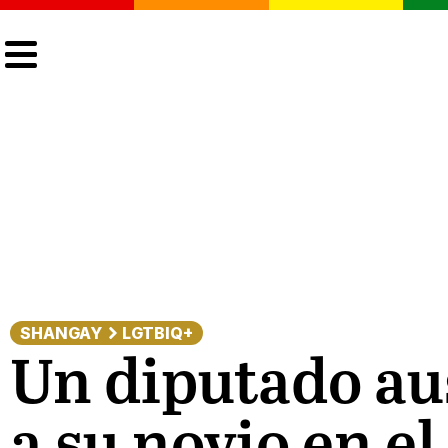
CULTURA
LGTBIQ+
ACTUALIDAD
SHANGAY
LGTBIQ+
Un diputado au
a su novio en e